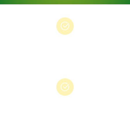
Hızlı Ve Kolay Başvuru
Kredinizi kolayca, hızlıca ve zahmetsizce alın.
Avantajlı Faiz Oranları
Bütçenize uygun en düşük faiz oranları.