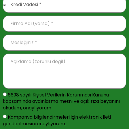
6698 sayılı Kişisel Verilerin Korunması Kanunu
kapsamında aydınlatma metni ve açık rıza beyanını
okudum, onaylıyorum
Kampanya bilgilendirmeleri için elektronik ileti
gönderilmesini onaylıyorum.