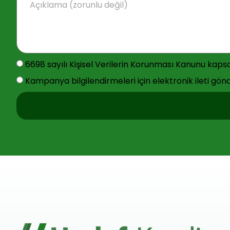
6698 sayılı Kişisel Verilerin Korunması Kanunu ka
Kampanya bilgilendirmeleri için elektronik ileti gön