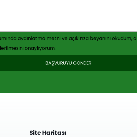
psamında aydınlatma metni ve açık rıza beyanını okudum, 
derilmesini onaylıyorum.
BAŞVURUYU GÖNDER
Site Haritası