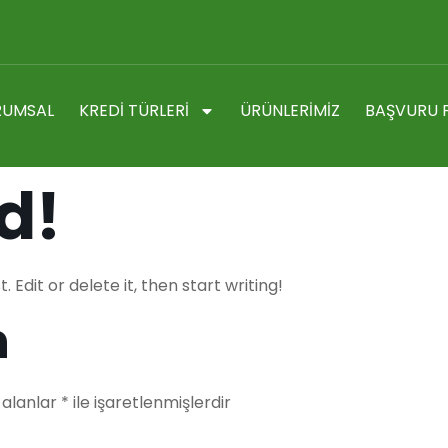
RUMSAL
KREDI TÜRLERI
ÜRÜNLERIMIZ
BAŞVURU 
d!
 Edit or delete it, then start writing!
n
 alanlar
*
ile işaretlenmişlerdir