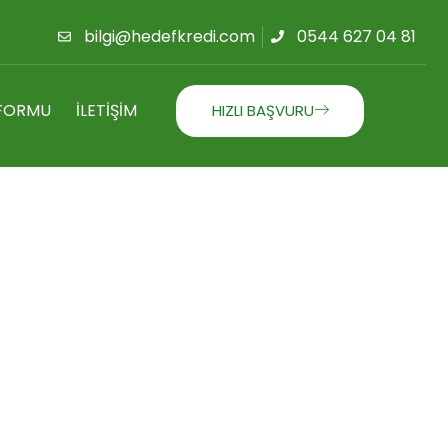
bilgi@hedefkredi.com
0544 627 04 81
FORMU
İLETIŞIM
HIZLI BAŞVURU